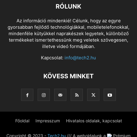
RÓLUNK
Az információ mindenkié! Célunk, hogy az egyre
gyorsabban fejlődő technológiákkal, mobiletelefonokkal,
mindenféle kütyükkel naprakészek legyetek, különböző
termékeket ismertethessünk meg veletek szövegesen,
illetve videó formájában.
Kapcsolat:
info@tech2.hu
KÖVESS MINKET
Főoldal
Impresszum
Hivatalos oldalak, kapcsolat
Copyright © 2023 -
Tech2.hu
/// A weboldalunk a
Prémium