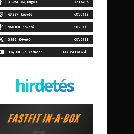
41,088
Rajongók
TETSZIK
63,287
Követő
KÖVETÉS
160,100
Követő
KÖVETÉS
3,827
Követő
KÖVETÉS
334,000
Feliratkozó
FELIRATKOZÁS
hirdetés