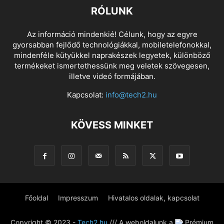
RÓLUNK
Az információ mindenkié! Célunk, hogy az egyre
gyorsabban fejlődő technológiákkal, mobiletelefonokkal,
mindenféle kütyükkel naprakészek legyetek, különböző
termékeket ismertethessünk meg veletek szövegesen,
illetve videó formájában.
Kapcsolat:
info@tech2.hu
KÖVESS MINKET
Főoldal
Impresszum
Hivatalos oldalak, kapcsolat
Copyright © 2023 -
Tech2.hu
/// A weboldalunk a
Prémium