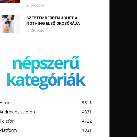
júl 29, 2026
SZEPTEMBERBEN JÖHET A
NOTHING ELSŐ OKOSÓRÁJA
júl 29, 2026
népszerű
kategóriák
Hírek
9311
Androidos telefon
4331
Telefon
4122
Platform
1331