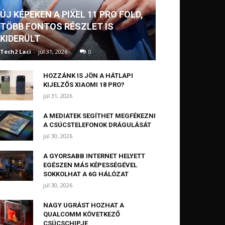
ÚJ KÉPEKEN A PIXEL 11 PRO FOLD,
TÖBB FONTOS RÉSZLET IS
KIDERÜLT
Tech2 Laci
-
júl 31, 2026
0
HOZZÁNK IS JÖN A HÁTLAPI
KIJELZŐS XIAOMI 18 PRO?
júl 31, 2026
A MEDIATEK SEGÍTHET MEGFÉKEZNI
A CSÚCSTELEFONOK DRÁGULÁSÁT
júl 30, 2026
A GYORSABB INTERNET HELYETT
EGÉSZEN MÁS KÉPESSÉGÉVEL
SOKKOLHAT A 6G HÁLÓZAT
júl 30, 2026
NAGY UGRÁST HOZHAT A
QUALCOMM KÖVETKEZŐ
CSÚCSCHIPJE