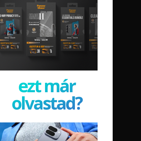
ezt már
olvastad?