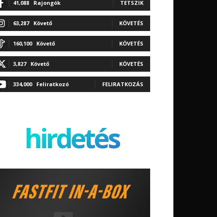
41,088
Rajongók
TETSZIK
63,287
Követő
KÖVETÉS
160,100
Követő
KÖVETÉS
3,827
Követő
KÖVETÉS
334,000
Feliratkozó
FELIRATKOZÁS
hirdetés