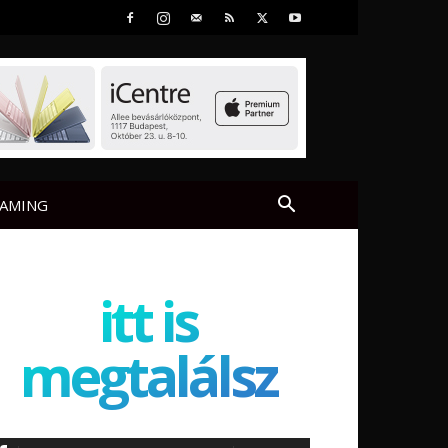
AMING
itt is
megtalálsz