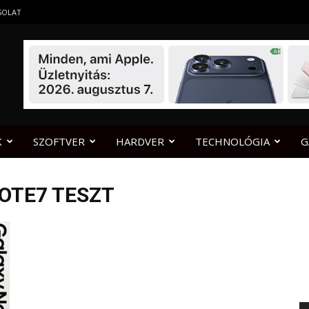
SOLAT
K
SZOFTVER
HARDVER
TECHNOLÓGIA
G
NOTE7 TESZT