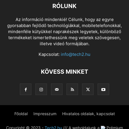
RÓLUNK
Az információ mindenkié! Célunk, hogy az egyre
gyorsabban fejlődő technológiákkal, mobiletelefonokkal,
mindenféle kütyükkel naprakészek legyetek, különböző
termékeket ismertethessünk meg veletek szövegesen,
illetve videó formájában.
Kapcsolat:
info@tech2.hu
KÖVESS MINKET
Főoldal
Impresszum
Hivatalos oldalak, kapcsolat
Copyright © 2023 -
Tech2.hu
/// A weboldalunk a
Prémium