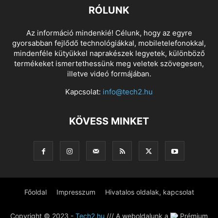
RÓLUNK
Az információ mindenkié! Célunk, hogy az egyre
gyorsabban fejlődő technológiákkal, mobiletelefonokkal,
mindenféle kütyükkel naprakészek legyetek, különböző
termékeket ismertethessünk meg veletek szövegesen,
illetve videó formájában.
Kapcsolat:
info@tech2.hu
KÖVESS MINKET
Főoldal
Impresszum
Hivatalos oldalak, kapcsolat
Copyright © 2023 -
Tech2.hu
/// A weboldalunk a
Prémium