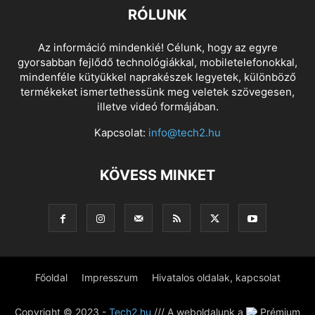
RÓLUNK
Az információ mindenkié! Célunk, hogy az egyre
gyorsabban fejlődő technológiákkal, mobiletelefonokkal,
mindenféle kütyükkel naprakészek legyetek, különböző
termékeket ismertethessünk meg veletek szövegesen,
illetve videó formájában.
Kapcsolat:
info@tech2.hu
KÖVESS MINKET
Főoldal
Impresszum
Hivatalos oldalak, kapcsolat
Copyright © 2023 -
Tech2.hu
/// A weboldalunk a
Prémium