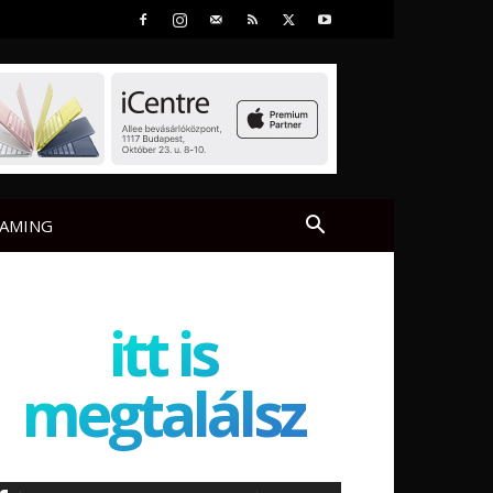
AMING
itt is
megtalálsz