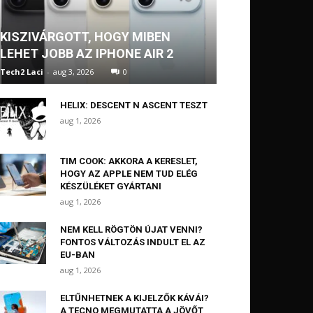
KISZIVÁRGOTT, HOGY MIBEN
LEHET JOBB AZ IPHONE AIR 2
Tech2 Laci
-
aug 3, 2026
0
HELIX: DESCENT N ASCENT TESZT
aug 1, 2026
TIM COOK: AKKORA A KERESLET,
HOGY AZ APPLE NEM TUD ELÉG
KÉSZÜLÉKET GYÁRTANI
aug 1, 2026
NEM KELL RÖGTÖN ÚJAT VENNI?
FONTOS VÁLTOZÁS INDULT EL AZ
EU-BAN
aug 1, 2026
ELTŰNHETNEK A KIJELZŐK KÁVÁI?
A TECNO MEGMUTATTA A JÖVŐT