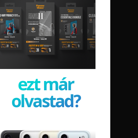
ezt már
olvastad?