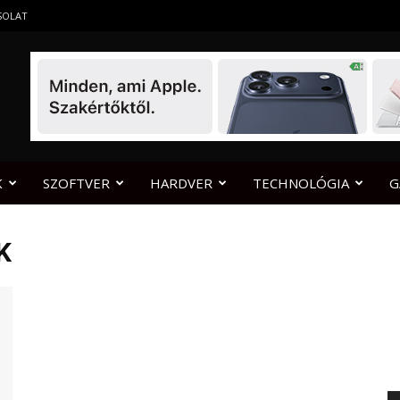
SOLAT
K
SZOFTVER
HARDVER
TECHNOLÓGIA
G
K