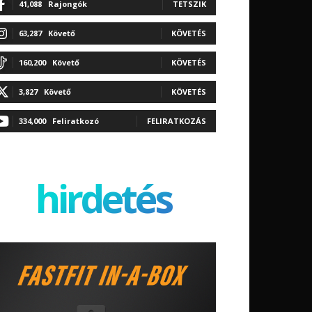
41,088
Rajongók
TETSZIK
63,287
Követő
KÖVETÉS
160,200
Követő
KÖVETÉS
3,827
Követő
KÖVETÉS
334,000
Feliratkozó
FELIRATKOZÁS
hirdetés