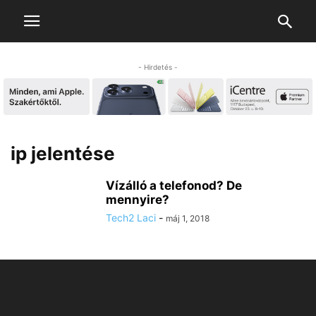
- Hirdetés -
ip jelentése
Vízálló a telefonod? De
mennyire?
Tech2 Laci
-
máj 1, 2018