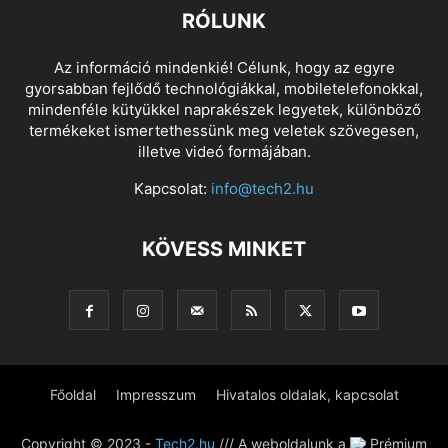
RÓLUNK
Az információ mindenkié! Célunk, hogy az egyre
gyorsabban fejlődő technológiákkal, mobiletelefonokkal,
mindenféle kütyükkel naprakészek legyetek, különböző
termékeket ismertethessünk meg veletek szövegesen,
illetve videó formájában.
Kapcsolat:
info@tech2.hu
KÖVESS MINKET
Főoldal
Impresszum
Hivatalos oldalak, kapcsolat
Copyright © 2023 -
Tech2.hu
/// A weboldalunk a
Prémium