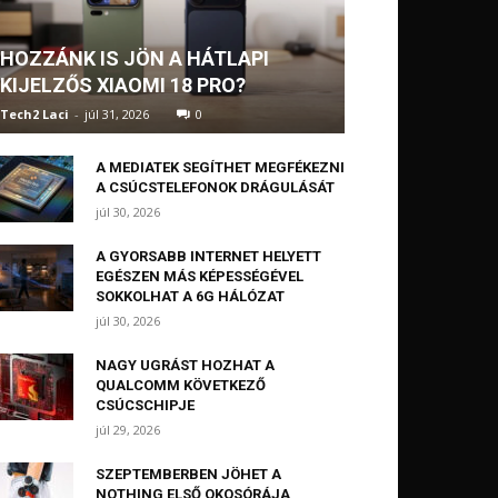
HOZZÁNK IS JÖN A HÁTLAPI
KIJELZŐS XIAOMI 18 PRO?
Tech2 Laci
-
júl 31, 2026
0
A MEDIATEK SEGÍTHET MEGFÉKEZNI
A CSÚCSTELEFONOK DRÁGULÁSÁT
júl 30, 2026
A GYORSABB INTERNET HELYETT
EGÉSZEN MÁS KÉPESSÉGÉVEL
SOKKOLHAT A 6G HÁLÓZAT
júl 30, 2026
NAGY UGRÁST HOZHAT A
QUALCOMM KÖVETKEZŐ
CSÚCSCHIPJE
júl 29, 2026
SZEPTEMBERBEN JÖHET A
NOTHING ELSŐ OKOSÓRÁJA