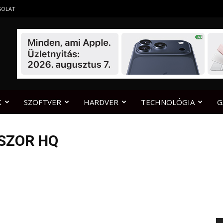
SOLAT
K
SZOFTVER
HARDVER
TECHNOLÓGIA
G
SSZOR HQ