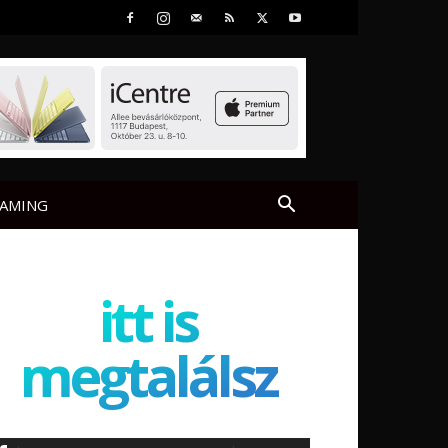
AMING
itt is
megtalálsz