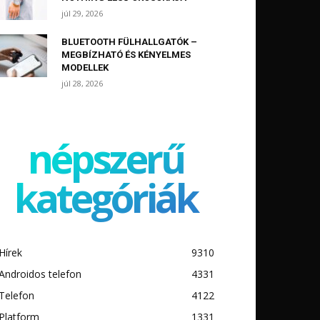
júl 29, 2026
BLUETOOTH FÜLHALLGATÓK –
MEGBÍZHATÓ ÉS KÉNYELMES
MODELLEK
júl 28, 2026
népszerű
kategóriák
Hírek
9310
Androidos telefon
4331
Telefon
4122
Platform
1331