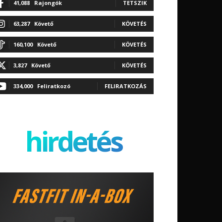
41,088
Rajongók
TETSZIK
63,287
Követő
KÖVETÉS
160,100
Követő
KÖVETÉS
3,827
Követő
KÖVETÉS
334,000
Feliratkozó
FELIRATKOZÁS
hirdetés