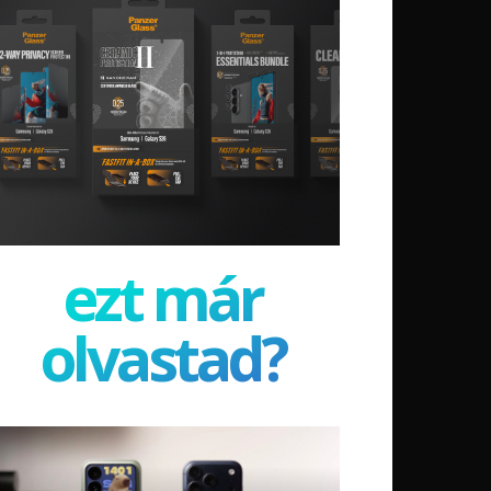
ezt már
olvastad?