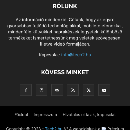
RÓLUNK
Az információ mindenkié! Célunk, hogy az egyre
gyorsabban fejlődő technológiákkal, mobiletelefonokkal,
mindenféle kütyükkel naprakészek legyetek, különböző
termékeket ismertethessünk meg veletek szövegesen,
illetve videó formájában.
Kapcsolat:
info@tech2.hu
KÖVESS MINKET
Főoldal
Impresszum
Hivatalos oldalak, kapcsolat
Copyright © 2023 -
Tech2.hu
/// A weboldalunk a
Prémium