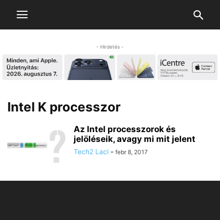
- Hirdetés -
Intel K processzor
Az Intel processzorok és
jelöléseik, avagy mi mit jelent
Tech2 Laci
-
febr 8, 2017