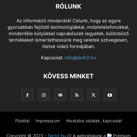
RÓLUNK
Az információ mindenkié! Célunk, hogy az egyre
gyorsabban fejlődő technológiákkal, mobiletelefonokkal,
mindenféle kütyükkel naprakészek legyetek, különböző
termékeket ismertethessünk meg veletek szövegesen,
illetve videó formájában.
Kapcsolat:
info@tech2.hu
KÖVESS MINKET
Főoldal
Impresszum
Hivatalos oldalak, kapcsolat
Copyright © 2023 -
Tech2.hu
/// A weboldalunk a
Prémium