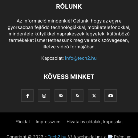
RÓLUNK
Az információ mindenkié! Célunk, hogy az egyre
gyorsabban fejlődő technológiákkal, mobiletelefonokkal,
mindenféle kütyükkel naprakészek legyetek, különböző
termékeket ismertethessünk meg veletek szövegesen,
illetve videó formájában.
Kapcsolat:
info@tech2.hu
KÖVESS MINKET
Főoldal
Impresszum
Hivatalos oldalak, kapcsolat
Copyright © 2023 -
Tech2.hu
/// A weboldalunk a
Prémium