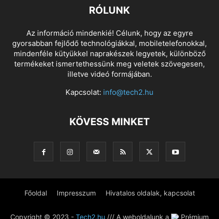
RÓLUNK
Az információ mindenkié! Célunk, hogy az egyre
gyorsabban fejlődő technológiákkal, mobiletelefonokkal,
mindenféle kütyükkel naprakészek legyetek, különböző
termékeket ismertethessünk meg veletek szövegesen,
illetve videó formájában.
Kapcsolat:
info@tech2.hu
KÖVESS MINKET
Főoldal
Impresszum
Hivatalos oldalak, kapcsolat
Copyright © 2023 -
Tech2.hu
/// A weboldalunk a
Prémium