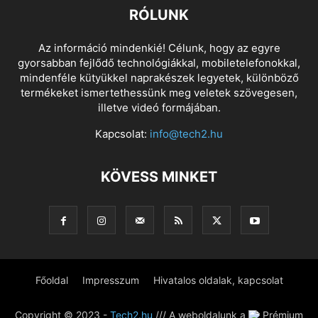
RÓLUNK
Az információ mindenkié! Célunk, hogy az egyre
gyorsabban fejlődő technológiákkal, mobiletelefonokkal,
mindenféle kütyükkel naprakészek legyetek, különböző
termékeket ismertethessünk meg veletek szövegesen,
illetve videó formájában.
Kapcsolat:
info@tech2.hu
KÖVESS MINKET
Főoldal
Impresszum
Hivatalos oldalak, kapcsolat
Copyright © 2023 -
Tech2.hu
/// A weboldalunk a
Prémium