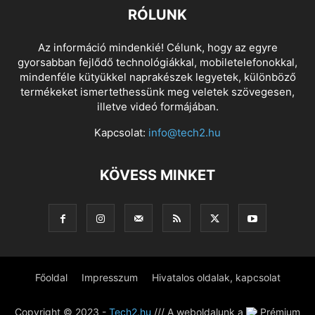
RÓLUNK
Az információ mindenkié! Célunk, hogy az egyre
gyorsabban fejlődő technológiákkal, mobiletelefonokkal,
mindenféle kütyükkel naprakészek legyetek, különböző
termékeket ismertethessünk meg veletek szövegesen,
illetve videó formájában.
Kapcsolat:
info@tech2.hu
KÖVESS MINKET
Főoldal
Impresszum
Hivatalos oldalak, kapcsolat
Copyright © 2023 -
Tech2.hu
/// A weboldalunk a
Prémium