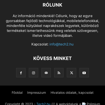
RÓLUNK
Az információ mindenkié! Célunk, hogy az egyre
gyorsabban fejlődő technológiákkal, mobiletelefonokkal,
mindenféle kütyükkel naprakészek legyetek, különböző
termékeket ismertethessünk meg veletek szövegesen,
illetve videó formájában.
Kapcsolat:
info@tech2.hu
KÖVESS MINKET
Főoldal
Impresszum
Hivatalos oldalak, kapcsolat
Copyright © 2023 -
Tech2.hu
/// A weboldalunk a
Prémium