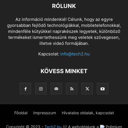
RÓLUNK
Az információ mindenkié! Célunk, hogy az egyre
gyorsabban fejlődő technológiákkal, mobiletelefonokkal,
mindenféle kütyükkel naprakészek legyetek, különböző
termékeket ismertethessünk meg veletek szövegesen,
illetve videó formájában.
Kapcsolat:
info@tech2.hu
KÖVESS MINKET
Főoldal
Impresszum
Hivatalos oldalak, kapcsolat
Copyright © 2023 -
Tech2.hu
/// A weboldalunk a
Prémium