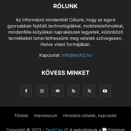
RÓLUNK
Az információ mindenkié! Célunk, hogy az egyre
gyorsabban fejlődő technológiákkal, mobiletelefonokkal,
mindenféle kütyükkel naprakészek legyetek, különböző
termékeket ismertethessünk meg veletek szövegesen,
illetve videó formájában.
Kapcsolat:
info@tech2.hu
KÖVESS MINKET
Főoldal
Impresszum
Hivatalos oldalak, kapcsolat
Copyright © 2023 -
Tech2.hu
/// A weboldalunk a
Prémium