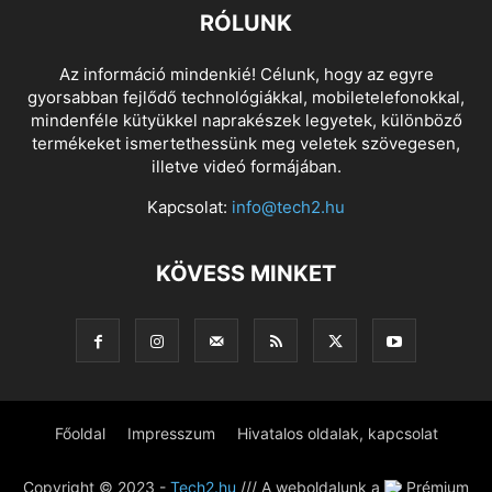
RÓLUNK
Az információ mindenkié! Célunk, hogy az egyre
gyorsabban fejlődő technológiákkal, mobiletelefonokkal,
mindenféle kütyükkel naprakészek legyetek, különböző
termékeket ismertethessünk meg veletek szövegesen,
illetve videó formájában.
Kapcsolat:
info@tech2.hu
KÖVESS MINKET
Főoldal
Impresszum
Hivatalos oldalak, kapcsolat
Copyright © 2023 -
Tech2.hu
/// A weboldalunk a
Prémium