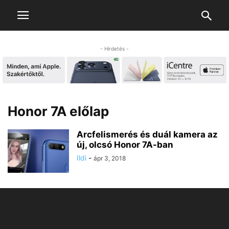
- Hirdetés -
Honor 7A előlap
Arcfelismerés és duál kamera az
új, olcsó Honor 7A-ban
Ildi
-
ápr 3, 2018