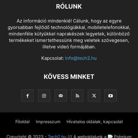
RÓLUNK
Az információ mindenkié! Célunk, hogy az egyre
gyorsabban fejlődő technológiákkal, mobiletelefonokkal,
mindenféle kütyükkel naprakészek legyetek, különböző
termékeket ismertethessünk meg veletek szövegesen,
illetve videó formájában.
Kapcsolat:
info@tech2.hu
KÖVESS MINKET
Főoldal
Impresszum
Hivatalos oldalak, kapcsolat
Copyright © 2023 -
Tech2.hu
/// A weboldalunk a
Prémium