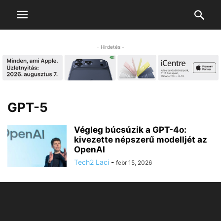
- Hirdetés -
GPT-5
Végleg búcsúzik a GPT-4o:
kivezette népszerű modelljét az
OpenAI
Tech2 Laci
-
febr 15, 2026