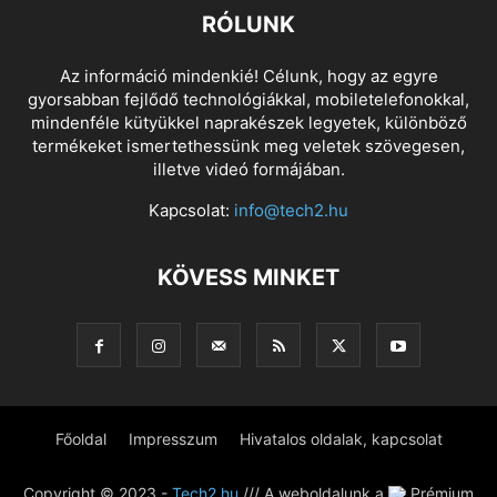
RÓLUNK
Az információ mindenkié! Célunk, hogy az egyre
gyorsabban fejlődő technológiákkal, mobiletelefonokkal,
mindenféle kütyükkel naprakészek legyetek, különböző
termékeket ismertethessünk meg veletek szövegesen,
illetve videó formájában.
Kapcsolat:
info@tech2.hu
KÖVESS MINKET
Főoldal
Impresszum
Hivatalos oldalak, kapcsolat
Copyright © 2023 -
Tech2.hu
/// A weboldalunk a
Prémium