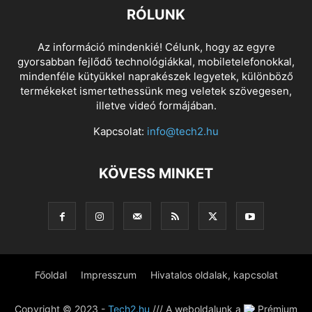
RÓLUNK
Az információ mindenkié! Célunk, hogy az egyre
gyorsabban fejlődő technológiákkal, mobiletelefonokkal,
mindenféle kütyükkel naprakészek legyetek, különböző
termékeket ismertethessünk meg veletek szövegesen,
illetve videó formájában.
Kapcsolat:
info@tech2.hu
KÖVESS MINKET
Főoldal
Impresszum
Hivatalos oldalak, kapcsolat
Copyright © 2023 -
Tech2.hu
/// A weboldalunk a
Prémium