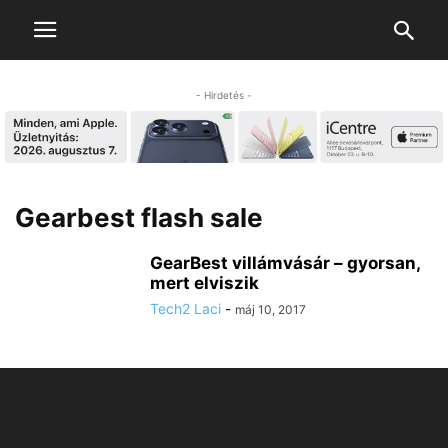
- Hirdetés -
Gearbest flash sale
GearBest villámvásár – gyorsan,
mert elviszik
Tech2 Laci
-
máj 10, 2017