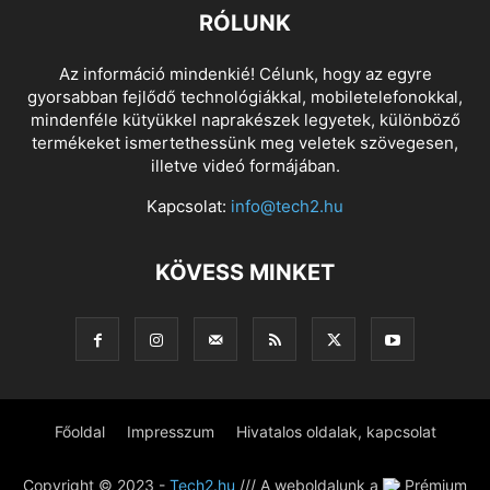
RÓLUNK
Az információ mindenkié! Célunk, hogy az egyre
gyorsabban fejlődő technológiákkal, mobiletelefonokkal,
mindenféle kütyükkel naprakészek legyetek, különböző
termékeket ismertethessünk meg veletek szövegesen,
illetve videó formájában.
Kapcsolat:
info@tech2.hu
KÖVESS MINKET
Főoldal
Impresszum
Hivatalos oldalak, kapcsolat
Copyright © 2023 -
Tech2.hu
/// A weboldalunk a
Prémium