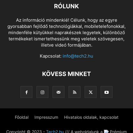
RÓLUNK
Az információ mindenkié! Célunk, hogy az egyre
gyorsabban fejlődő technológiákkal, mobiletelefonokkal,
mindenféle kütyükkel naprakészek legyetek, különböző
termékeket ismertethessünk meg veletek szövegesen,
illetve videó formájában.
Kapcsolat:
info@tech2.hu
KÖVESS MINKET
Főoldal
Impresszum
Hivatalos oldalak, kapcsolat
Copyright © 2023 -
Tech2.hu
/// A weboldalunk a
Prémium