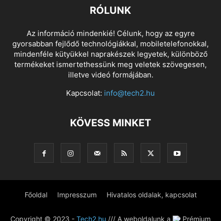
RÓLUNK
Az információ mindenkié! Célunk, hogy az egyre
gyorsabban fejlődő technológiákkal, mobiletelefonokkal,
mindenféle kütyükkel naprakészek legyetek, különböző
termékeket ismertethessünk meg veletek szövegesen,
illetve videó formájában.
Kapcsolat:
info@tech2.hu
KÖVESS MINKET
Főoldal
Impresszum
Hivatalos oldalak, kapcsolat
Copyright © 2023 -
Tech2.hu
/// A weboldalunk a
Prémium