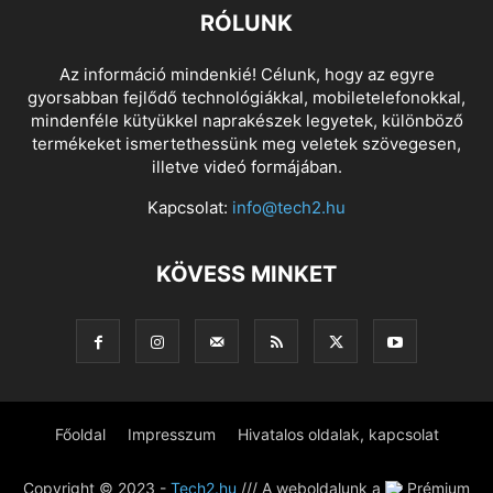
RÓLUNK
Az információ mindenkié! Célunk, hogy az egyre
gyorsabban fejlődő technológiákkal, mobiletelefonokkal,
mindenféle kütyükkel naprakészek legyetek, különböző
termékeket ismertethessünk meg veletek szövegesen,
illetve videó formájában.
Kapcsolat:
info@tech2.hu
KÖVESS MINKET
Főoldal
Impresszum
Hivatalos oldalak, kapcsolat
Copyright © 2023 -
Tech2.hu
/// A weboldalunk a
Prémium