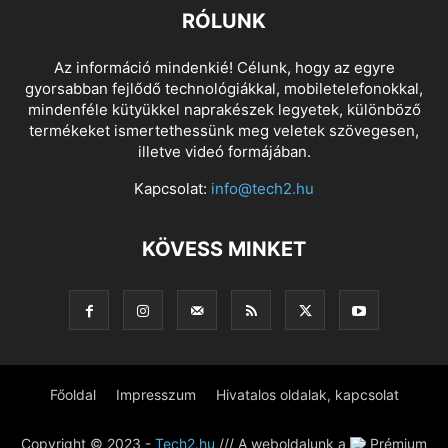
RÓLUNK
Az információ mindenkié! Célunk, hogy az egyre
gyorsabban fejlődő technológiákkal, mobiletelefonokkal,
mindenféle kütyükkel naprakészek legyetek, különböző
termékeket ismertethessünk meg veletek szövegesen,
illetve videó formájában.
Kapcsolat:
info@tech2.hu
KÖVESS MINKET
Főoldal
Impresszum
Hivatalos oldalak, kapcsolat
Copyright © 2023 -
Tech2.hu
/// A weboldalunk a
Prémium