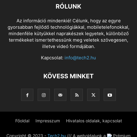
RÓLUNK
Az információ mindenkié! Célunk, hogy az egyre
gyorsabban fejlődő technológiákkal, mobiletelefonokkal,
mindenféle kütyükkel naprakészek legyetek, különböző
termékeket ismertethessünk meg veletek szövegesen,
illetve videó formájában.
Kapcsolat:
info@tech2.hu
KÖVESS MINKET
Főoldal
Impresszum
Hivatalos oldalak, kapcsolat
Copyright © 2023 -
Tech2.hu
/// A weboldalunk a
Prémium