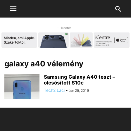
- Hirdetés -
galaxy a40 vélemény
Samsung Galaxy A40 teszt –
olcsósított S10e
Tech2 Laci
-
ápr 25, 2019