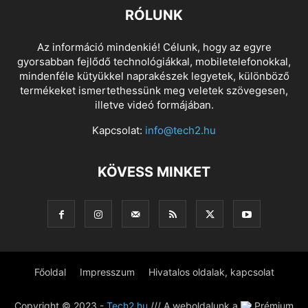
RÓLUNK
Az információ mindenkié! Célunk, hogy az egyre
gyorsabban fejlődő technológiákkal, mobiletelefonokkal,
mindenféle kütyükkel naprakészek legyetek, különböző
termékeket ismertethessünk meg veletek szövegesen,
illetve videó formájában.
Kapcsolat:
info@tech2.hu
KÖVESS MINKET
Főoldal
Impresszum
Hivatalos oldalak, kapcsolat
Copyright © 2023 -
Tech2.hu
/// A weboldalunk a
Prémium