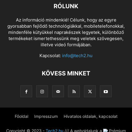
RÓLUNK
Az információ mindenkié! Célunk, hogy az egyre
gyorsabban fejlődő technológiákkal, mobiletelefonokkal,
mindenféle kütyükkel naprakészek legyetek, különböző
termékeket ismertethessünk meg veletek szövegesen,
illetve videó formájában.
Kapcsolat:
info@tech2.hu
KÖVESS MINKET
Főoldal
Impresszum
Hivatalos oldalak, kapcsolat
Copyright © 2023 -
Tech2.hu
/// A weboldalunk a
Prémium