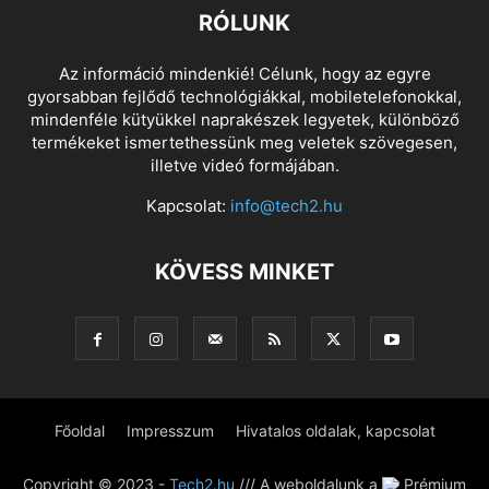
RÓLUNK
Az információ mindenkié! Célunk, hogy az egyre
gyorsabban fejlődő technológiákkal, mobiletelefonokkal,
mindenféle kütyükkel naprakészek legyetek, különböző
termékeket ismertethessünk meg veletek szövegesen,
illetve videó formájában.
Kapcsolat:
info@tech2.hu
KÖVESS MINKET
Főoldal
Impresszum
Hivatalos oldalak, kapcsolat
Copyright © 2023 -
Tech2.hu
/// A weboldalunk a
Prémium