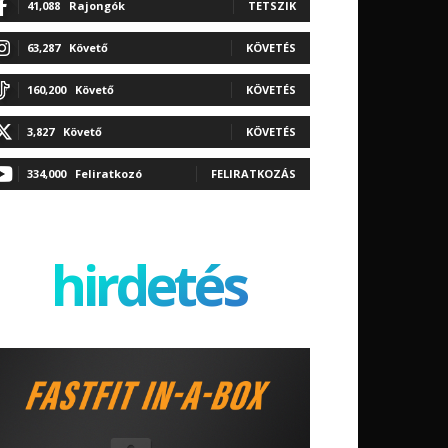
41,088
Rajongók
TETSZIK
63,287
Követő
KÖVETÉS
160,200
Követő
KÖVETÉS
3,827
Követő
KÖVETÉS
334,000
Feliratkozó
FELIRATKOZÁS
hirdetés