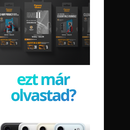
ezt már
olvastad?