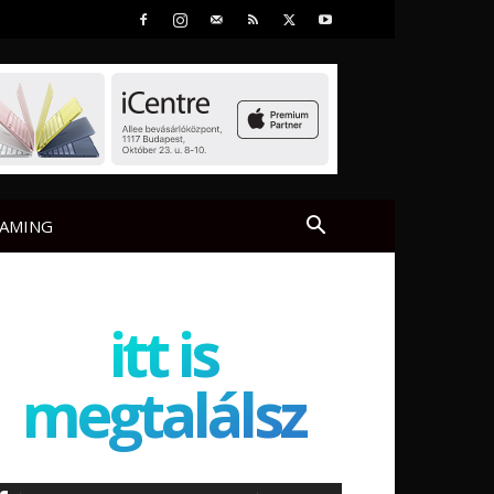
AMING
itt is
megtalálsz