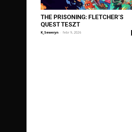
THE PRISONING: FLETCHER’S
QUEST TESZT
K_Seweryn
-
febr 9, 2026