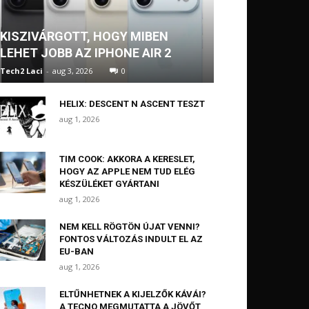
KISZIVÁRGOTT, HOGY MIBEN
LEHET JOBB AZ IPHONE AIR 2
Tech2 Laci
-
aug 3, 2026
0
HELIX: DESCENT N ASCENT TESZT
aug 1, 2026
TIM COOK: AKKORA A KERESLET,
HOGY AZ APPLE NEM TUD ELÉG
KÉSZÜLÉKET GYÁRTANI
aug 1, 2026
NEM KELL RÖGTÖN ÚJAT VENNI?
FONTOS VÁLTOZÁS INDULT EL AZ
EU-BAN
aug 1, 2026
ELTŰNHETNEK A KIJELZŐK KÁVÁI?
A TECNO MEGMUTATTA A JÖVŐT