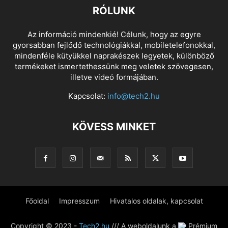
RÓLUNK
Az információ mindenkié! Célunk, hogy az egyre
gyorsabban fejlődő technológiákkal, mobiletelefonokkal,
mindenféle kütyükkel naprakészek legyetek, különböző
termékeket ismertethessünk meg veletek szövegesen,
illetve videó formájában.
Kapcsolat:
info@tech2.hu
KÖVESS MINKET
Főoldal
Impresszum
Hivatalos oldalak, kapcsolat
Copyright © 2023 -
Tech2.hu
/// A weboldalunk a
Prémium