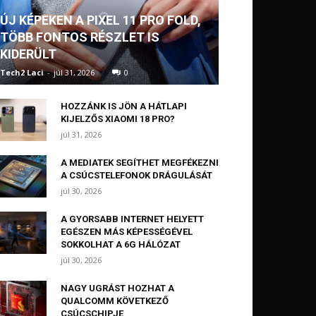
ÚJ KÉPEKEN A PIXEL 11 PRO FOLD,
TÖBB FONTOS RÉSZLET IS
KIDERÜLT
Tech2 Laci
-
júl 31, 2026
0
HOZZÁNK IS JÖN A HÁTLAPI
KIJELZŐS XIAOMI 18 PRO?
júl 31, 2026
A MEDIATEK SEGÍTHET MEGFÉKEZNI
A CSÚCSTELEFONOK DRÁGULÁSÁT
júl 30, 2026
A GYORSABB INTERNET HELYETT
EGÉSZEN MÁS KÉPESSÉGÉVEL
SOKKOLHAT A 6G HÁLÓZAT
júl 30, 2026
NAGY UGRÁST HOZHAT A
QUALCOMM KÖVETKEZŐ
CSÚCSCHIPJE