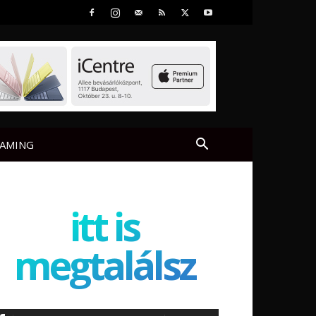
AMING
itt is
megtalálsz