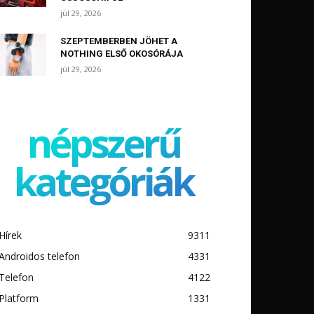
júl 29, 2026
SZEPTEMBERBEN JÖHET A
NOTHING ELSŐ OKOSÓRÁJA
júl 29, 2026
népszerű
kategóriák
Hírek
9311
Androidos telefon
4331
Telefon
4122
Platform
1331