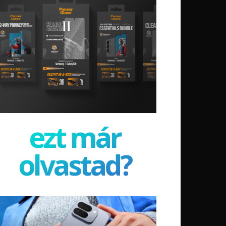
ezt már
olvastad?