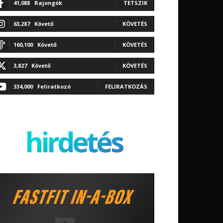
41,088
Rajongók
TETSZIK
63,287
Követő
KÖVETÉS
160,100
Követő
KÖVETÉS
3,827
Követő
KÖVETÉS
334,000
Feliratkozó
FELIRATKOZÁS
hirdetés