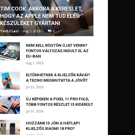
TIM COOK: AKKORA A KERESLET,
HOGY AZ APPLE NEM TUD ELÉG
KÉSZÜLÉKET GYÁRTANI
Tech2 Laci
-
aug 1, 2026
0
NEM KELL RÖGTÖN ÚJAT VENNI?
FONTOS VÁLTOZÁS INDULT EL AZ
EU-BAN
aug 1, 2026
ELTŰNHETNEK A KIJELZŐK KÁVÁI?
A TECNO MEGMUTATTA A JÖVŐT
júl 31, 2026
ÚJ KÉPEKEN A PIXEL 11 PRO FOLD,
TÖBB FONTOS RÉSZLET IS KIDERÜLT
júl 31, 2026
HOZZÁNK IS JÖN A HÁTLAPI
KIJELZŐS XIAOMI 18 PRO?