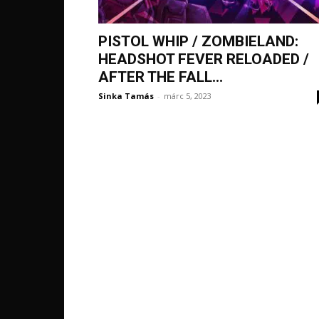
PISTOL WHIP / ZOMBIELAND:
HEADSHOT FEVER RELOADED /
AFTER THE FALL...
Sinka Tamás
-
márc 5, 2023