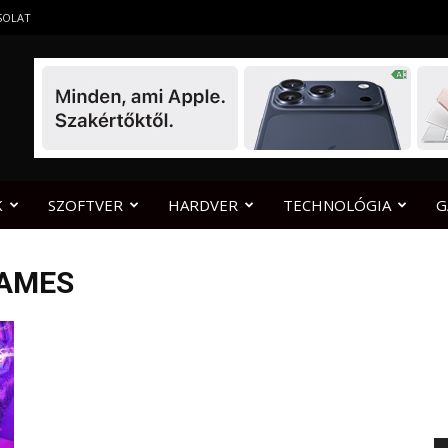
SOLAT
K
SZOFTVER
HARDVER
TECHNOLÓGIA
G
GAMES