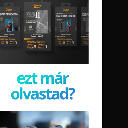
ezt már
olvastad?