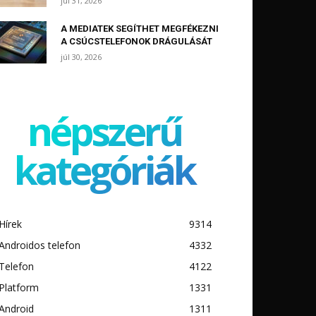
júl 31, 2026
A MEDIATEK SEGÍTHET MEGFÉKEZNI
A CSÚCSTELEFONOK DRÁGULÁSÁT
júl 30, 2026
népszerű
kategóriák
Hírek
9314
Androidos telefon
4332
Telefon
4122
Platform
1331
Android
1311