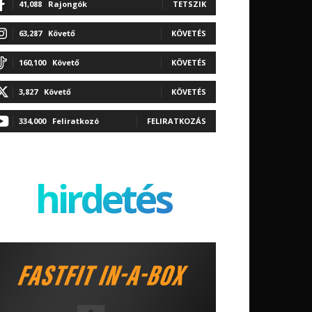
41,088
Rajongók
TETSZIK
63,287
Követő
KÖVETÉS
160,100
Követő
KÖVETÉS
3,827
Követő
KÖVETÉS
334,000
Feliratkozó
FELIRATKOZÁS
hirdetés