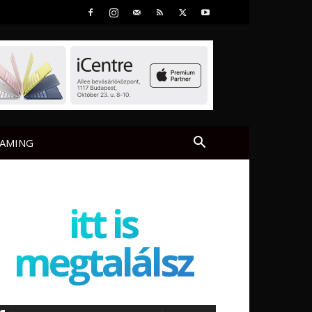
AMING
itt is
megtalálsz