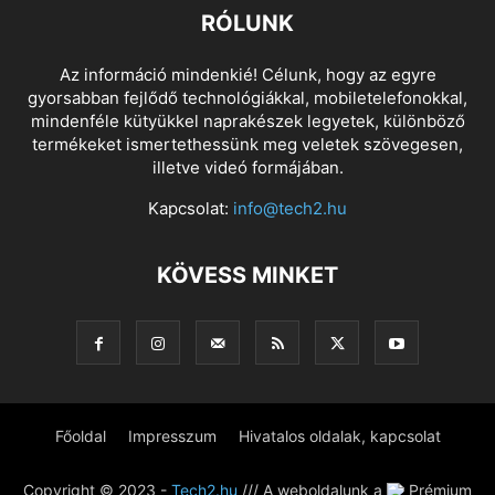
RÓLUNK
Az információ mindenkié! Célunk, hogy az egyre
gyorsabban fejlődő technológiákkal, mobiletelefonokkal,
mindenféle kütyükkel naprakészek legyetek, különböző
termékeket ismertethessünk meg veletek szövegesen,
illetve videó formájában.
Kapcsolat:
info@tech2.hu
KÖVESS MINKET
Főoldal
Impresszum
Hivatalos oldalak, kapcsolat
Copyright © 2023 -
Tech2.hu
/// A weboldalunk a
Prémium