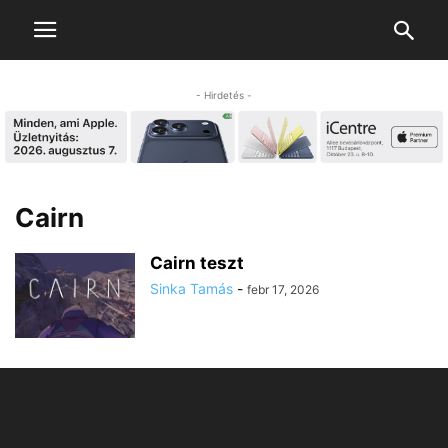
- Hirdetés -
Cairn
Cairn teszt
Sinka Tamás
-
febr 17, 2026