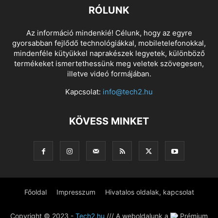
RÓLUNK
Az információ mindenkié! Célunk, hogy az egyre
gyorsabban fejlődő technológiákkal, mobiletelefonokkal,
mindenféle kütyükkel naprakészek legyetek, különböző
termékeket ismertethessünk meg veletek szövegesen,
illetve videó formájában.
Kapcsolat:
info@tech2.hu
KÖVESS MINKET
Főoldal
Impresszum
Hivatalos oldalak, kapcsolat
Copyright © 2023 -
Tech2.hu
/// A weboldalunk a
Prémium