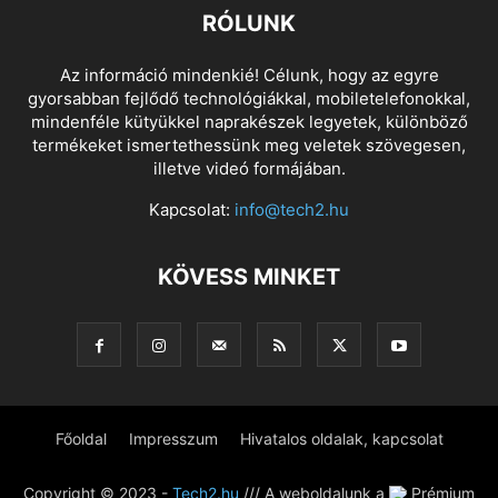
RÓLUNK
Az információ mindenkié! Célunk, hogy az egyre
gyorsabban fejlődő technológiákkal, mobiletelefonokkal,
mindenféle kütyükkel naprakészek legyetek, különböző
termékeket ismertethessünk meg veletek szövegesen,
illetve videó formájában.
Kapcsolat:
info@tech2.hu
KÖVESS MINKET
Főoldal
Impresszum
Hivatalos oldalak, kapcsolat
Copyright © 2023 -
Tech2.hu
/// A weboldalunk a
Prémium