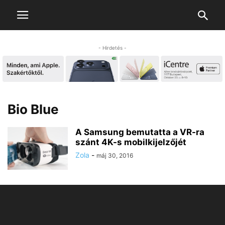
- Hirdetés -
Bio Blue
A Samsung bemutatta a VR-ra
szánt 4K-s mobilkijelzőjét
Zola
-
máj 30, 2016