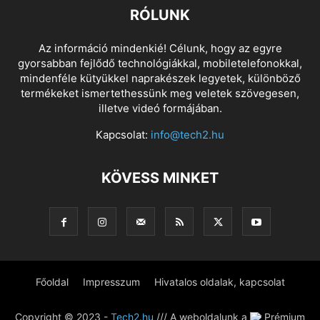
RÓLUNK
Az információ mindenkié! Célunk, hogy az egyre
gyorsabban fejlődő technológiákkal, mobiletelefonokkal,
mindenféle kütyükkel naprakészek legyetek, különböző
termékeket ismertethessünk meg veletek szövegesen,
illetve videó formájában.
Kapcsolat:
info@tech2.hu
KÖVESS MINKET
Főoldal
Impresszum
Hivatalos oldalak, kapcsolat
Copyright © 2023 -
Tech2.hu
/// A weboldalunk a
Prémium