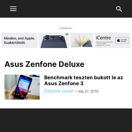
- Hirdetés -
Asus Zenfone Deluxe
Benchmark teszten bukott le az
Asus Zenfone 3
Dömötör István
-
máj 27, 2016