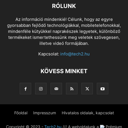
RÓLUNK
Az információ mindenkié! Célunk, hogy az egyre
gyorsabban fejlődő technológiákkal, mobiletelefonokkal,
mindenféle kütyükkel naprakészek legyetek, különböző
termékeket ismertethessünk meg veletek szövegesen,
illetve videó formájában.
Kapcsolat:
info@tech2.hu
KÖVESS MINKET
Főoldal
Impresszum
Hivatalos oldalak, kapcsolat
Copyright © 2023 -
Tech2.hu
/// A weboldalunk a
Prémium