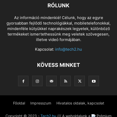
RÓLUNK
Az információ mindenkié! Célunk, hogy az egyre
gyorsabban fejlődő technológiákkal, mobiletelefonokkal,
mindenféle kütyükkel naprakészek legyetek, különböző
termékeket ismertethessünk meg veletek szövegesen,
illetve videó formájában.
Kapcsolat:
info@tech2.hu
KÖVESS MINKET
Főoldal
Impresszum
Hivatalos oldalak, kapcsolat
Copyright © 2023 -
Tech2.hu
/// A weboldalunk a
Prémium