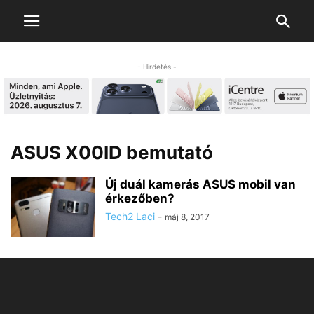
- Hirdetés -
ASUS X00ID bemutató
Új duál kamerás ASUS mobil van
érkezőben?
Tech2 Laci
-
máj 8, 2017