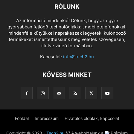
RÓLUNK
Az információ mindenkié! Célunk, hogy az egyre
gyorsabban fejlődő technológiákkal, mobiletelefonokkal,
mindenféle kütyükkel naprakészek legyetek, különböző
termékeket ismertethessünk meg veletek szövegesen,
illetve videó formájában.
Kapcsolat:
info@tech2.hu
KÖVESS MINKET
Főoldal
Impresszum
Hivatalos oldalak, kapcsolat
Copyright © 2023 -
Tech2.hu
/// A weboldalunk a
Prémium