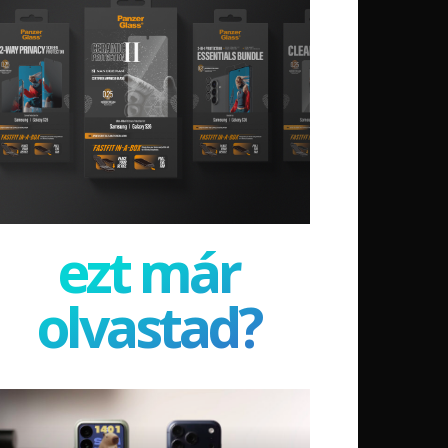
ezt már
olvastad?