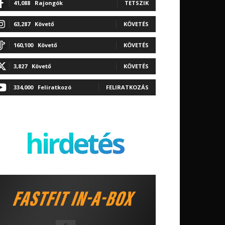
41,088
Rajongók
TETSZIK
63,287
Követő
KÖVETÉS
160,100
Követő
KÖVETÉS
3,827
Követő
KÖVETÉS
334,000
Feliratkozó
FELIRATKOZÁS
hirdetés