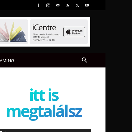
AMING
itt is
megtalálsz