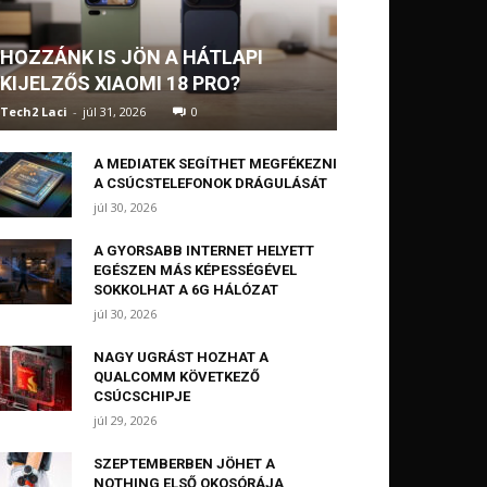
HOZZÁNK IS JÖN A HÁTLAPI
KIJELZŐS XIAOMI 18 PRO?
Tech2 Laci
-
júl 31, 2026
0
A MEDIATEK SEGÍTHET MEGFÉKEZNI
A CSÚCSTELEFONOK DRÁGULÁSÁT
júl 30, 2026
A GYORSABB INTERNET HELYETT
EGÉSZEN MÁS KÉPESSÉGÉVEL
SOKKOLHAT A 6G HÁLÓZAT
júl 30, 2026
NAGY UGRÁST HOZHAT A
QUALCOMM KÖVETKEZŐ
CSÚCSCHIPJE
júl 29, 2026
SZEPTEMBERBEN JÖHET A
NOTHING ELSŐ OKOSÓRÁJA