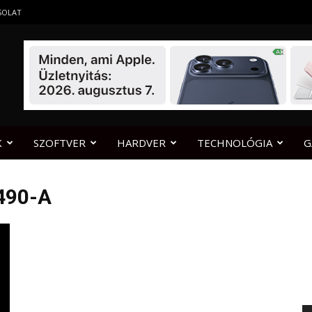
SOLAT
K
SZOFTVER
HARDVER
TECHNOLÓGIA
G
490-A