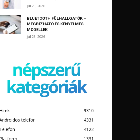
júl 29, 2026
BLUETOOTH FÜLHALLGATÓK –
MEGBÍZHATÓ ÉS KÉNYELMES
MODELLEK
júl 28, 2026
népszerű
kategóriák
Hírek
9310
Androidos telefon
4331
Telefon
4122
Platform
1331