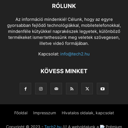
RÓLUNK
Az információ mindenkié! Célunk, hogy az egyre
gyorsabban fejlődő technológiákkal, mobiletelefonokkal,
mindenféle kütyükkel naprakészek legyetek, különböző
termékeket ismertethessünk meg veletek szövegesen,
illetve videó formájában.
Kapcsolat:
info@tech2.hu
KÖVESS MINKET
Főoldal
Impresszum
Hivatalos oldalak, kapcsolat
Copyright © 2023 -
Tech2.hu
/// A weboldalunk a
Prémium