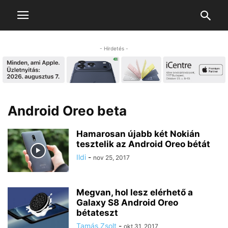
- Hirdetés -
Android Oreo beta
Hamarosan újabb két Nokián
tesztelik az Android Oreo bétát
Ildi
-
nov 25, 2017
Megvan, hol lesz elérhető a
Galaxy S8 Android Oreo
bétateszt
Tamás Zsolt
-
okt 31, 2017