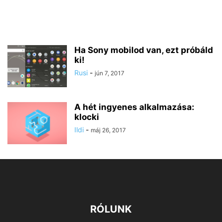
Ha Sony mobilod van, ezt próbáld
ki!
Rusi
-
jún 7, 2017
A hét ingyenes alkalmazása:
klocki
Ildi
-
máj 26, 2017
RÓLUNK