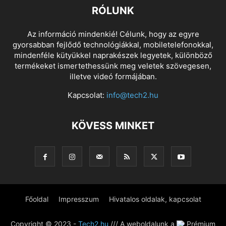
RÓLUNK
Az információ mindenkié! Célunk, hogy az egyre
gyorsabban fejlődő technológiákkal, mobiletelefonokkal,
mindenféle kütyükkel naprakészek legyetek, különböző
termékeket ismertethessünk meg veletek szövegesen,
illetve videó formájában.
Kapcsolat:
info@tech2.hu
KÖVESS MINKET
Főoldal
Impresszum
Hivatalos oldalak, kapcsolat
Copyright © 2023 -
Tech2.hu
/// A weboldalunk a
Prémium