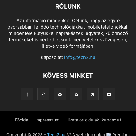
RÓLUNK
Az információ mindenkié! Célunk, hogy az egyre
gyorsabban fejlődő technológiákkal, mobiletelefonokkal,
mindenféle kütyükkel naprakészek legyetek, különböző
termékeket ismertethessünk meg veletek szövegesen,
illetve videó formájában.
Kapcsolat:
info@tech2.hu
KÖVESS MINKET
Főoldal
Impresszum
Hivatalos oldalak, kapcsolat
Copyright © 2023 -
Tech2.hu
/// A weboldalunk a
Prémium