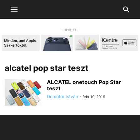
- Hirdetés -
alcatel pop star teszt
ALCATEL onetouch Pop Star
teszt
Dömötör István
-
febr 19, 2016