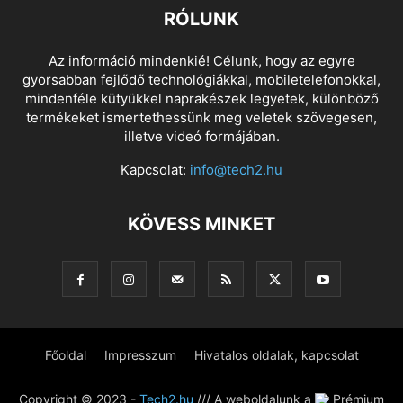
RÓLUNK
Az információ mindenkié! Célunk, hogy az egyre
gyorsabban fejlődő technológiákkal, mobiletelefonokkal,
mindenféle kütyükkel naprakészek legyetek, különböző
termékeket ismertethessünk meg veletek szövegesen,
illetve videó formájában.
Kapcsolat:
info@tech2.hu
KÖVESS MINKET
Főoldal
Impresszum
Hivatalos oldalak, kapcsolat
Copyright © 2023 -
Tech2.hu
/// A weboldalunk a
Prémium